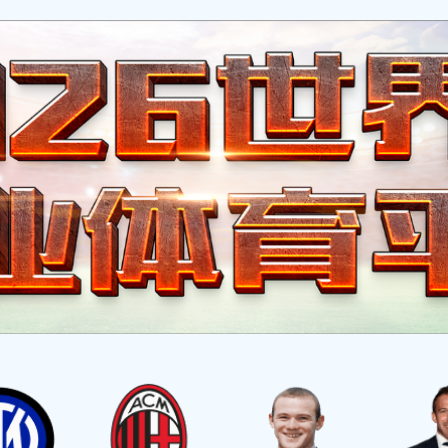
App下载
关于我们
体育焦点
口
APP与网页版入口｜畅享全球
面覆盖足球、篮球、电竞等项目的赛事资讯与数据内
赛，聚焦热门体育内容， 助您轻松获取赛事动态
手机App
网页版