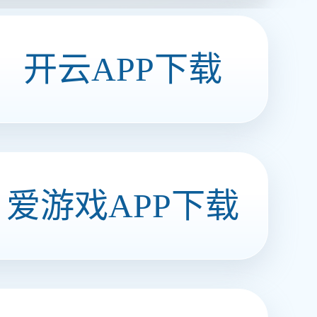
锋埃雷拉扳回一城，一度让西班牙门前风声
胜利固然可喜，但秘鲁的反扑也暴露了西班
力涣散可能带来致命后果。从整体来看，本
军团带着这份收获与教训，已准备好踏上世
下一篇：
上海久事王哲林篮下被打脸裁判无