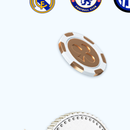
奥亚萨瓦尔闪击，巴萨真核建功
2026-06-09 15:03
34 次阅读
西班牙国家队在世界杯前的最后一场热身赛
击破门，巴萨真核加维用一记标志性的进
进攻端的锐利，更在防守反击的应对中暴