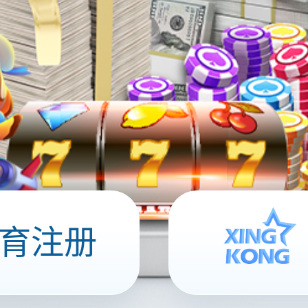
萨瓦尔锐不可挡
妙的边路配合撕开了秘鲁防线。奥亚萨瓦尔在禁区左侧接到传球
也打乱了秘鲁的赛前部署。作为西班牙锋线的重要棋子，奥亚萨
上半场，西班牙牢牢掌控着控球权，凭借连续的短传渗透不断威
进球为世界杯践行
维的进球则是上半场的高潮。第30分钟，西班牙在中场断球后迅
区弧顶处稍作观察，随后果断起脚，一记重炮轰门直挂死角，秘鲁
—他并不依赖花哨的盘带，而是用最直接、最致命的方式终结比
向主帅路易斯·恩里克证明了年轻血液的可靠与果敢。他的存在，
胜利背后的冷思考