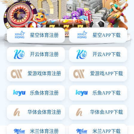
手机App
网页版
伤病满营的拜仁慕尼黑，图赫尔能
否在欧冠决赛前激活中场发动机？
2026-06-08 15:02
68 次阅读
首页
/
体育焦点
随着欧冠决赛的日益临近，拜仁慕尼黑却陷入了前所