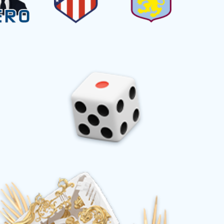
首页
/
体育焦点
尼为球队新任主教练，双方签订了一份为期
教鞭，开启其教练生涯的全新篇章。