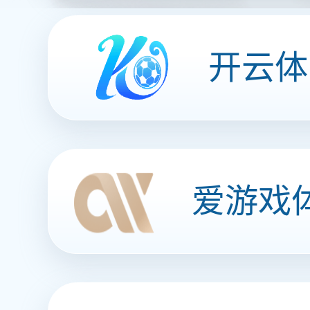
童”的执教首秀——他能否像曾经的队友
展望未来，萨索洛与阿奎拉尼的“2年之约
能再次印证“名将未必是好帅”的定律。但
上一篇：
尼克斯2-1马刺！球迷分享你的心情…
相关推荐文章