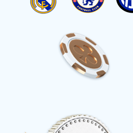
全市场：萨索洛任命阿奎拉尼
2026-06-12 15:04
37 次阅读
意大利足坛传来新动向，意乙劲旅萨索洛正
两年的合同。这位曾效力于罗马、利物浦