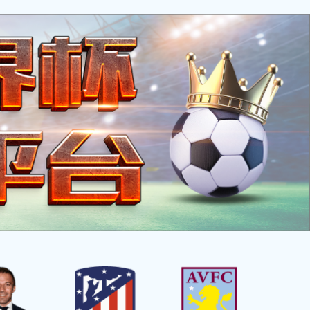
注册入口
体育赛事与数据服务
容， 支持
APP下载
与
网页使用
，每日
，掌握比赛节奏。