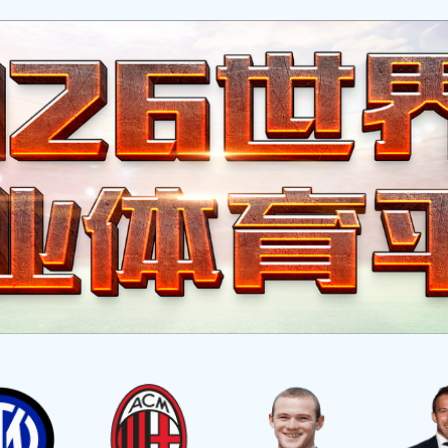
App下载
关于我们
体育焦点
口
APP与网页版入口｜畅享全球
面覆盖足球、篮球、电竞等项目的赛事资讯与数据内
赛，聚焦热门体育内容， 助您轻松获取赛事动态
手机App
网页版