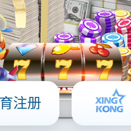
浦的岁月充满了遗憾。退役后，阿奎拉尼并未远离足球，而是在
是对他近年来幕后工作的认可。他需要将球员时代对战术的理解，
选择菜鸟教练？
萨”著称，以培养年轻球员和坚持技术流打法闻名。此前他们曾解
，阿奎拉尼的足球哲学与萨索洛追求控球、强调地面配合的传统
活力。但风险同样存在：阿奎拉尼从未独立执教过职业联赛，2
意甲。这笔签约，无疑是俱乐部在“培养新人”和“追求成绩”之
意乙看点
后德泽尔比时代”的重建阶段。全市场普遍认为，这位少帅的首要
但过去一个赛季的防守漏洞是其成绩不佳的主因。阿奎拉尼需要
队在关键战中顶住压力，也将是检验其执教成色的重要标尺。目前