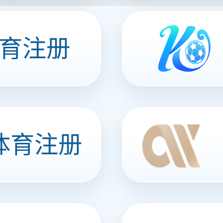
加图索、因扎吉那样，在教练席上闯出名堂？
”，既是一份信任，也是一次冒险。如果他能成功带队升级，无
无论如何，这都是一次值得期待的足球实验。全市场的目光，已