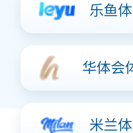
樊振东10比8领先遭两次争议
一场堪称经典的巅峰对决，却以充满
2026-08-01
斯瓦泰克与教练维克托洛夫合
世界排名第一的波兰名将斯瓦泰克近
2026-07-21
上海申花五轮不胜跌至第七，
中超联赛激战正酣，上海申花却正经
2026-07-24
梅德韦杰夫拒绝续约经纪公司
俄罗斯网球名将丹尼尔·梅德韦杰夫
2026-07-17